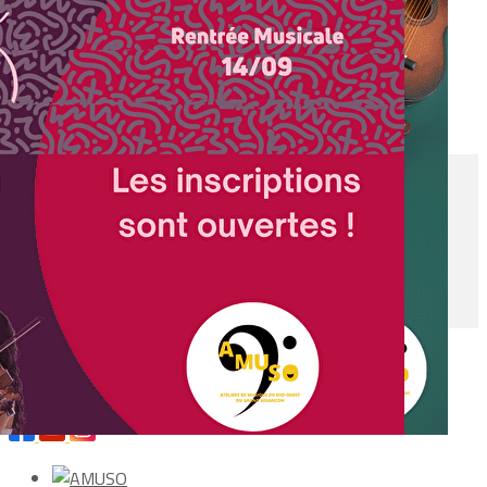
Exporter les lignes sélectionnées
Exporter toutes les colonnes
Exporter uniquement les colonnes affichées
Menu
<
>
Balafon et Piccolo
L'École de Musique
Les Cours Collectifs
Pratiques Artistiques
Ajoutez un logo, un bouton, des réseaux sociaux
Cliquez pour éditer