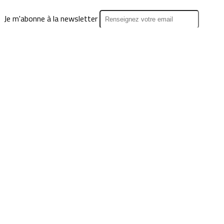
Je m'abonne à la newsletter
OK
Plan du site
Licences
Mentions légales
CGUV
Paramétrer vos cookies
Se connecter
Propulsé par AssoConnect, le logiciel des associations
Culturelles
Vos choix en matière de confidentialité
Notification lors de la collecte