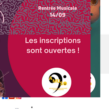
Exporter les lignes sélectionnées
Exporter toutes les colonnes
Exporter uniquement les colonnes affichées
Menu
<
>
Actualité
L'Équipe
Nos Partenaires et Soutiens
Offres d'emploi
Ajoutez un logo, un bouton, des réseaux sociaux
Cliquez pour éditer