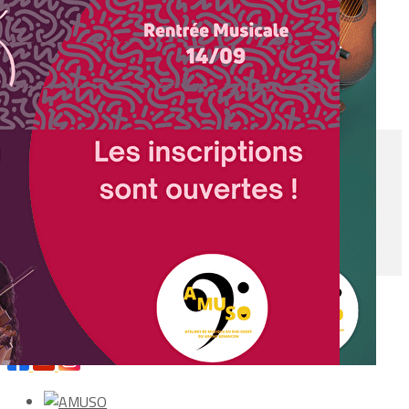
Exporter les lignes sélectionnées
Exporter toutes les colonnes
Exporter uniquement les colonnes affichées
Menu
<
>
Locations
Aide à la Paie pour les Associations
Micro-Crèche Musicale "Les cop'1 d'abord"
Activités structure partenaire Hanamy
Ajoutez un logo, un bouton, des réseaux sociaux
Cliquez pour éditer