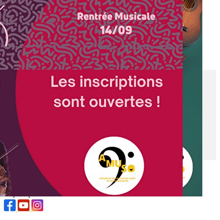
Exporter les lignes sélectionnées
Exporter toutes les colonnes
Exporter uniquement les colonnes affichées
Menu
<
>
Repas concert
Agenda Culturel
Les Stages
Photos
Vidéos
Ajoutez un logo, un bouton, des réseaux sociaux
Cliquez pour éditer